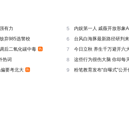
5
强有力
内娱第一人 戚薇开放形象A
6
放弃985选警校
台风白海豚最新路径研判
7
调后二氧化碳中毒
今日立秋 养生千万避开六
热
8
成海外热词
这些行为很伤大脑 你却每
9
儿偏要考北大
粉笔教育发布“自曝式”公开
热