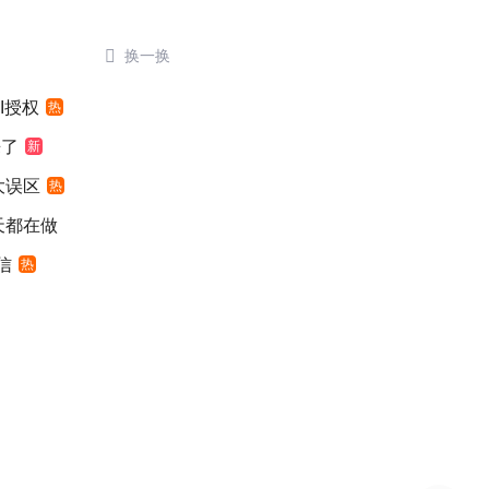

换一换
I授权
热
来了
新
大误区
热
天都在做
信
热